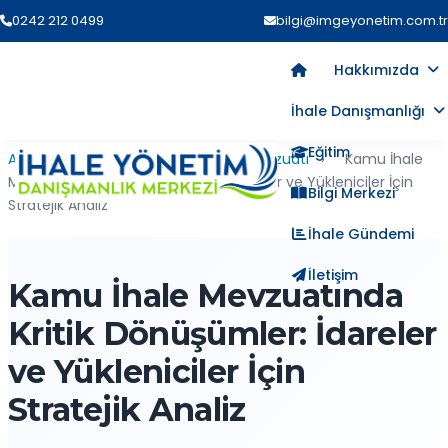
0242 212 0499
bilgi@imgeyonetim.com.tr
Hakkımızda
İhale Danışmanlığı
Eğitim
Ana Sayfa
›
Blog
›
Kamu İhale Mevzuatı
›
Kamu İhale
Mevzuatında Kritik Dönüşümler: İdareler ve Yükleniciler İçin
Bilgi Merkezi
Stratejik Analiz
İhale Gündemi
İletişim
Kamu İhale Mevzuatında
Kritik Dönüşümler: İdareler
ve Yükleniciler İçin
Stratejik Analiz