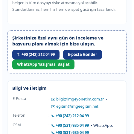
belgenin tüm dosyayı riske atmasına yol açabilir.
Standartlarımız, hem hız hem de ispat gücü için tasarlandı.
Şirketinize özel
aynı gün ön inceleme
ve
başvuru planı almak için bize ulaşın.
T: +90 (242) 212 04 99
E-posta Gönder
WhatsApp Yazışması Başlat
Bilgi ve İletişim
E-Posta
:
bilgi@imgeyonetim.com.tr
•
egitim@imgeegitim.net
Telefon
:
+90 (242) 212 04 99
GSM
:
+90 (531) 935 04 99
• WhatsApp:
+90 (531) 935 04 99