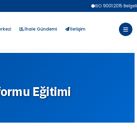
ISO 9001:2015 Belgeli
erkezi
İhale Gündemi
İletişim
formu Eğitimi