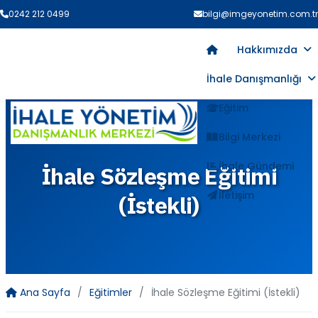
0242 212 0499
bilgi@imgeyonetim.com.tr
Hakkımızda
İhale Danışmanlığı
Eğitim
Bilgi Merkezi
İhale Gündemi
İhale Sözleşme Eğitimi
İletişim
(İstekli)
Ana Sayfa
Eğitimler
İhale Sözleşme Eğitimi (İstekli)