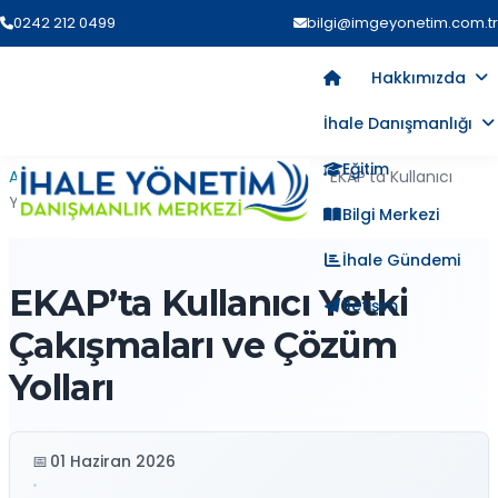
0242 212 0499
bilgi@imgeyonetim.com.tr
Hakkımızda
İhale Danışmanlığı
Eğitim
Ana Sayfa
›
Blog
›
İhale Süreçleri
›
EKAP’ta Kullanıcı
Yetki Çakışmaları ve Çözüm Yolları
Bilgi Merkezi
İhale Gündemi
EKAP’ta Kullanıcı Yetki
İletişim
Çakışmaları ve Çözüm
Yolları
01 Haziran 2026
•