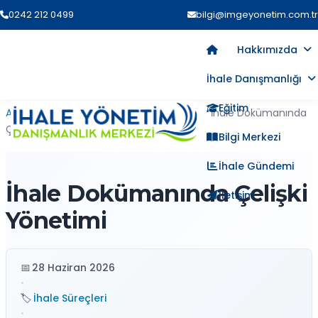
0242 212 0499
bilgi@imgeyonetim.com.tr
Hakkımızda
İhale Danışmanlığı
Eğitim
Ana Sayfa
›
Blog
›
İhale Süreçleri
›
İhale Dokümanında
Çelişki Yönetimi
Bilgi Merkezi
İhale Gündemi
İhale Dokümanında Çelişki
İletişim
Yönetimi
28 Haziran 2026
•
İhale Süreçleri
•