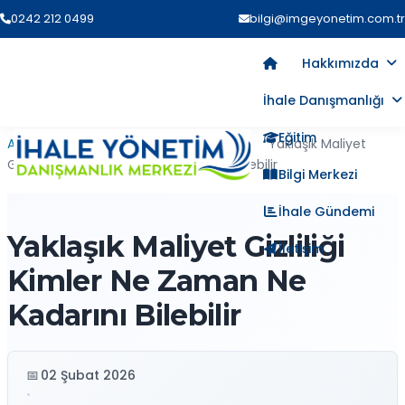
0242 212 0499
bilgi@imgeyonetim.com.tr
Hakkımızda
İhale Danışmanlığı
Eğitim
Ana Sayfa
›
Blog
›
İhale Süreçleri
›
Yaklaşık Maliyet
Gizliliği Kimler Ne Zaman Ne Kadarını Bilebilir
Bilgi Merkezi
İhale Gündemi
Yaklaşık Maliyet Gizliliği
İletişim
Kimler Ne Zaman Ne
Kadarını Bilebilir
02 Şubat 2026
•