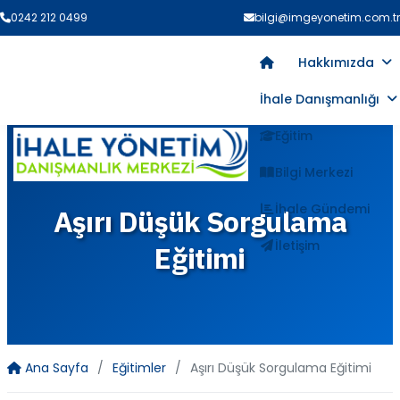
0242 212 0499
bilgi@imgeyonetim.com.tr
Hakkımızda
İhale Danışmanlığı
Eğitim
Bilgi Merkezi
İhale Gündemi
Aşırı Düşük Sorgulama
İletişim
Eğitimi
Ana Sayfa
Eğitimler
Aşırı Düşük Sorgulama Eğitimi