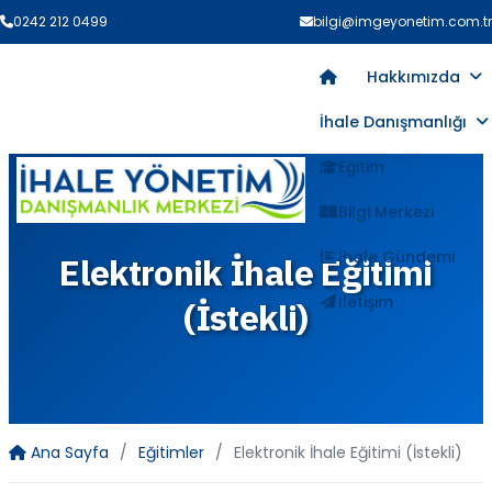
0242 212 0499
bilgi@imgeyonetim.com.tr
Hakkımızda
İhale Danışmanlığı
Eğitim
Bilgi Merkezi
İhale Gündemi
Elektronik İhale Eğitimi
İletişim
(İstekli)
Ana Sayfa
Eğitimler
Elektronik İhale Eğitimi (İstekli)